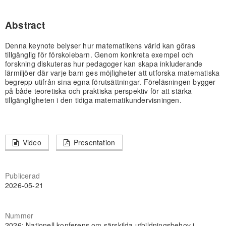
Abstract
Denna keynote belyser hur matematikens värld kan göras
tillgänglig för förskolebarn. Genom konkreta exempel och
forskning diskuteras hur pedagoger kan skapa inkluderande
lärmiljöer där varje barn ges möjligheter att utforska matematiska
begrepp utifrån sina egna förutsättningar. Föreläsningen bygger
på både teoretiska och praktiska perspektiv för att stärka
tillgängligheten i den tidiga matematikundervisningen.
Video
Presentation
Publicerad
2026-05-21
Nummer
2026: Nationell konferens om särskilda utbildningsbehov i