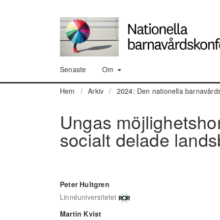
Senaste
Om
Hem
/
Arkiv
/
2024: Den nationella barnavård
Ungas möjlighetshori
socialt delade land
Peter Hultgren
Linnéuniversitetet
Martin Kvist