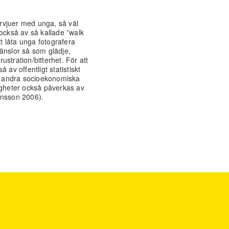
ervjuer med unga, så väl
 också av så kallade ”walk
 låta unga fotografera
änslor så som glädje,
stration/bitterhet. För att
 av offentligt statistiskt
ch andra socioekonomiska
igheter också påverkas av
ensson 2006).