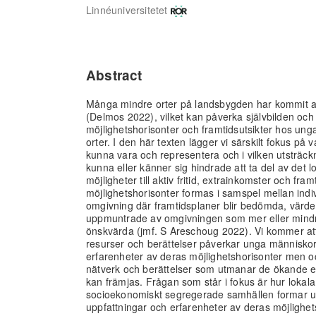
Linnéuniversitetet
Abstract
Många mindre orter på landsbygden har kommit at
(Delmos 2022), vilket kan påverka självbilden oc
möjlighetshorisonter och framtidsutsikter hos un
orter. I den här texten lägger vi särskilt fokus på 
kunna vara och representera och i vilken utsträckn
kunna eller känner sig hindrade att ta del av det 
möjligheter till aktiv fritid, extrainkomster och fram
möjlighetshorisonter formas i samspel mellan indi
omgivning där framtidsplaner blir bedömda, värder
uppmuntrade av omgivningen som mer eller mindr
önskvärda (jmf. S Areschoug 2022). Vi kommer att
resurser och berättelser påverkar unga människor
erfarenheter av deras möjlighetshorisonter men o
nätverk och berättelser som utmanar de ökande e
kan främjas. Frågan som står i fokus är hur lokala
socioekonomiskt segregerade samhällen formar 
uppfattningar och erfarenheter av deras möjlighet