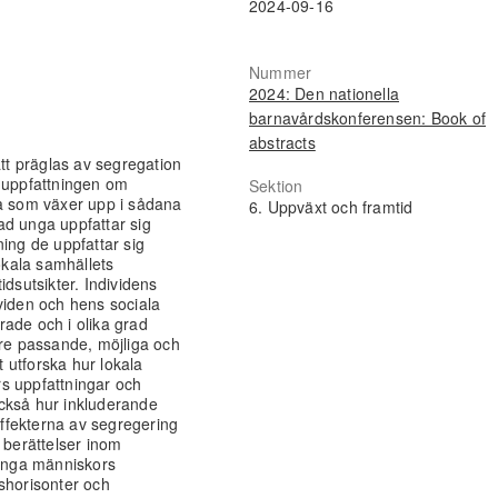
2024-09-16
Nummer
2024: Den nationella
barnavårdskonferensen: Book of
abstracts
t präglas av segregation
h uppfattningen om
Sektion
ga som växer upp i sådana
6. Uppväxt och framtid
vad unga uppfattar sig
ing de uppfattar sig
lokala samhällets
tidsutsikter. Individens
viden och hens sociala
ade och i olika grad
e passande, möjliga och
 utforska hur lokala
s uppfattningar och
ckså hur inkluderande
ffekterna av segregering
 berättelser inom
unga människors
shorisonter och