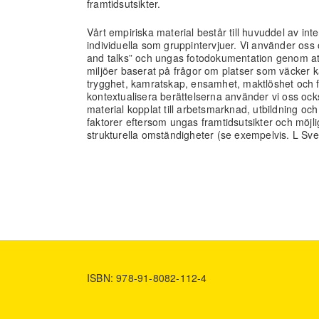
framtidsutsikter.
Vårt empiriska material består till huvuddel av int
individuella som gruppintervjuer. Vi använder oss
and talks” och ungas fotodokumentation genom att
miljöer baserat på frågor om platser som väcker k
trygghet, kamratskap, ensamhet, maktlöshet och fru
kontextualisera berättelserna använder vi oss också
material kopplat till arbetsmarknad, utbildning o
faktorer eftersom ungas framtidsutsikter och möjl
strukturella omständigheter (se exempelvis. L Sv
ISBN: 978-91-8082-112-4