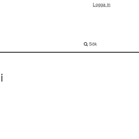
Logga in
Sök
i