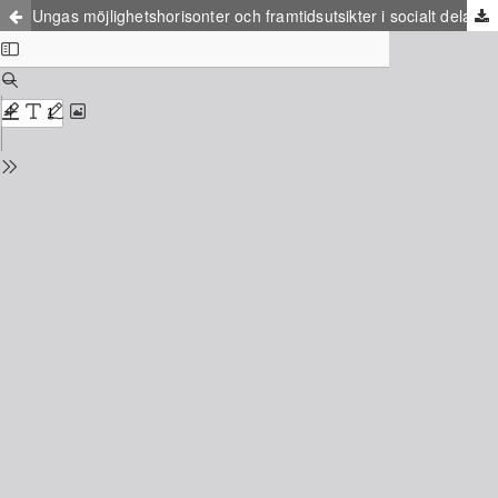
Ungas möjlighetshorisonter och framtidsutsikter i socialt delade landsbygdssamhällen