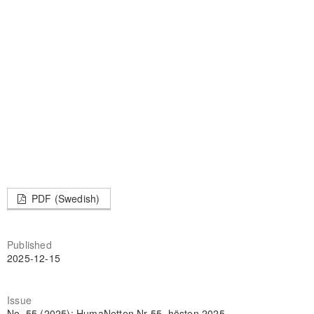
PDF (Swedish)
Published
2025-12-15
Issue
No. 55 (2025): HumaNetten Nr 55, hösten 2025