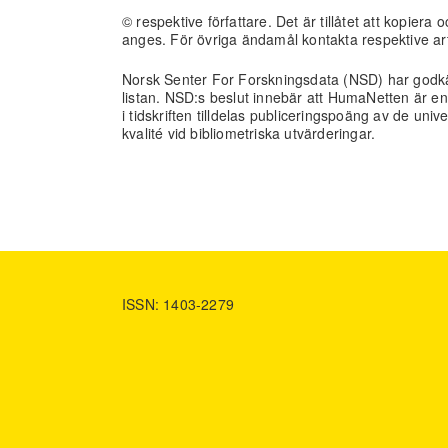
© respektive författare. Det är tillåtet att kopie
anges. För övriga ändamål kontakta respektive arti
Norsk Senter For Forskningsdata (NSD) har godk
listan. NSD:s beslut innebär att HumaNetten är e
i tidskriften tilldelas publiceringspoäng av de un
kvalité vid bibliometriska utvärderingar.
ISSN: 1403-2279