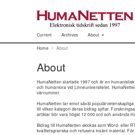
Current
Archives
About
Home
/
About
About
HumaNetten startade 1997 och är en humanistisk oc
och humaniora vid Linnéuniversitetet. HumaNette
vårnummer.
HumaNetten tar emot såväl populärvetenskapliga 
till vilken kategori deras bidrag syftar. Forskning
artiklar bör vara högst 12 000 ord och använda H
Bidrag till HumaNetten skickas som Word- eller RT
kvalitetsgranska och refusera insänt material. Fö