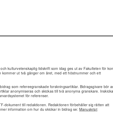
h kulturvetenskaplig tidskrift som idag ges ut av Fakulteten för kon
n kommer ut två gånger om året, med ett höstnummer och ett
bidrag som refereegranskade forskningsartiklar. Bidragsgivare bör 
sartiklar anonymiseras och skickas till två anonyma granskare. Inskick
arvardsystemet för referenser.
F-dokument till redaktionen. Redaktionen förbehåller sig rätten att
r mer information om hur du skickar in bidrag se:
Manuskript