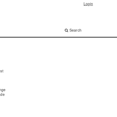
Login
Search
st
ange
ade