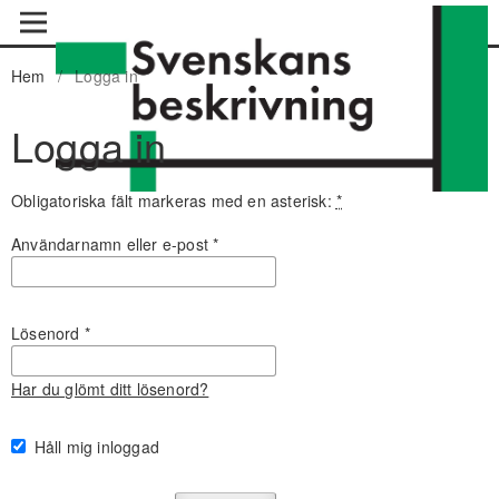
Hem
/
Logga in
Logga in
Obligatoriska fält markeras med en asterisk:
*
Användarnamn eller e-post
*
Lösenord
*
Har du glömt ditt lösenord?
Håll mig inloggad