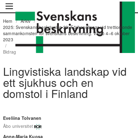
Hem
/
Arkiv
/
2025: Svenskans beskrivning 39: Förhandlingar vid trettionionde
sammankomsten för svenskans beskrivning. Växjö 4–6 oktober
2023
/
Bidrag
Lingvistiska landskap vid
ett sjukhus och en
domstol i Finland
Eveliina Tolvanen
Åbo universitet
Anne-Maria Kuosa