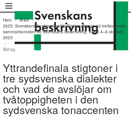
Hem
/
Arkiv
/
2025: Svenskans beskrivning 39: Förhandlingar vid trettionionde
sammankomsten för svenskans beskrivning. Växjö 4–6 oktober
2023
/
Bidrag
Yttrandefinala stigtoner i
tre sydsvenska dialekter
och vad de avslöjar om
tvåtoppigheten i den
sydsvenska tonaccenten