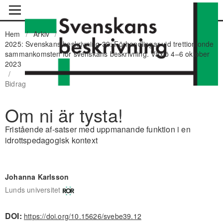
Hem
/
Arkiv
/
2025: Svenskans beskrivning 39: Förhandlingar vid trettionionde
sammankomsten för svenskans beskrivning. Växjö 4–6 oktober
2023
/
Bidrag
Om ni är tysta!
Fristående af-satser med uppmanande funktion i en
idrottspedagogisk kontext
Johanna Karlsson
Lunds universitet
DOI:
https://doi.org/10.15626/svebe39.12