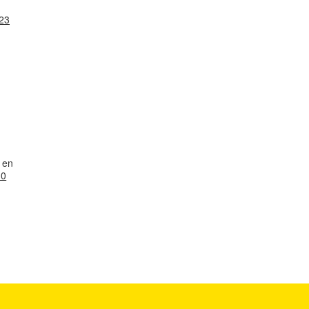
023
r en
.0