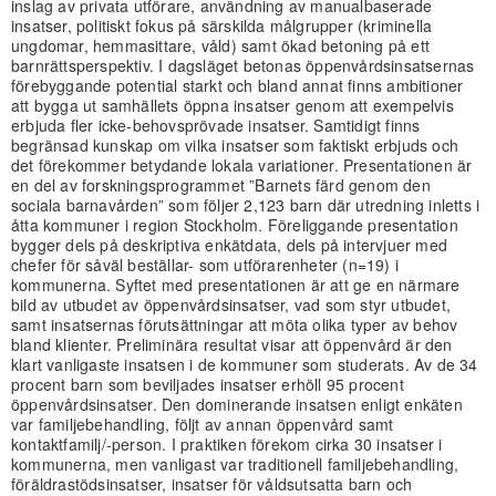
inslag av privata utförare, användning av manualbaserade
insatser, politiskt fokus på särskilda målgrupper (kriminella
ungdomar, hemmasittare, våld) samt ökad betoning på ett
barnrättsperspektiv. I dagsläget betonas öppenvårdsinsatsernas
förebyggande potential starkt och bland annat finns ambitioner
att bygga ut samhällets öppna insatser genom att exempelvis
erbjuda fler icke-behovsprövade insatser. Samtidigt finns
begränsad kunskap om vilka insatser som faktiskt erbjuds och
det förekommer betydande lokala variationer. Presentationen är
en del av forskningsprogrammet ”Barnets färd genom den
sociala barnavården” som följer 2,123 barn där utredning inletts i
åtta kommuner i region Stockholm. Föreliggande presentation
bygger dels på deskriptiva enkätdata, dels på intervjuer med
chefer för såväl beställar- som utförarenheter (n=19) i
kommunerna. Syftet med presentationen är att ge en närmare
bild av utbudet av öppenvårdsinsatser, vad som styr utbudet,
samt insatsernas förutsättningar att möta olika typer av behov
bland klienter. Preliminära resultat visar att öppenvård är den
klart vanligaste insatsen i de kommuner som studerats. Av de 34
procent barn som beviljades insatser erhöll 95 procent
öppenvårdsinsatser. Den dominerande insatsen enligt enkäten
var familjebehandling, följt av annan öppenvård samt
kontaktfamilj/-person. I praktiken förekom cirka 30 insatser i
kommunerna, men vanligast var traditionell familjebehandling,
föräldrastödsinsatser, insatser för våldsutsatta barn och