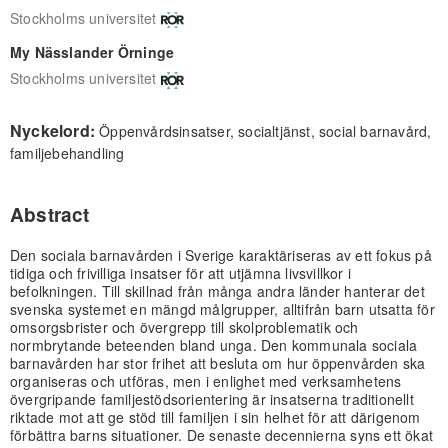
Stockholms universitet
My Nässlander Örninge
Stockholms universitet
Nyckelord:
Öppenvårdsinsatser, socialtjänst, social barnavård,
familjebehandling
Abstract
Den sociala barnavården i Sverige karaktäriseras av ett fokus på
tidiga och frivilliga insatser för att utjämna livsvillkor i
befolkningen. Till skillnad från många andra länder hanterar det
svenska systemet en mängd målgrupper, alltifrån barn utsatta för
omsorgsbrister och övergrepp till skolproblematik och
normbrytande beteenden bland unga. Den kommunala sociala
barnavården har stor frihet att besluta om hur öppenvården ska
organiseras och utföras, men i enlighet med verksamhetens
övergripande familjestödsorientering är insatserna traditionellt
riktade mot att ge stöd till familjen i sin helhet för att därigenom
förbättra barns situationer. De senaste decennierna syns ett ökat