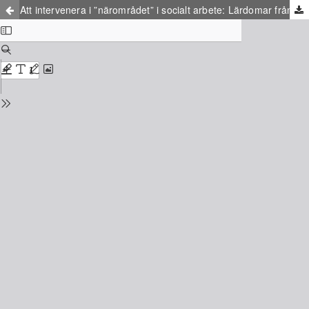
Att intervenera i ”närområdet” i socialt arbete: Lärdomar från en etnografisk studie om barn och ungas vardagsgeografier