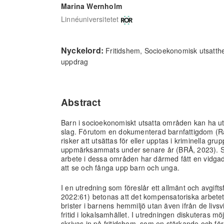
Marina Wernholm
Linnéuniversitetet
Nyckelord:
Fritidshem, Socioekonomisk utsatth
uppdrag
Abstract
Barn i socioekonomiskt utsatta områden kan ha ut
slag. Förutom en dokumenterad barnfattigdom (R
risker att utsättas för eller upptas i kriminella grup
uppmärksammats under senare år (BRÅ, 2023). S
arbete i dessa områden har därmed fått en vidgad
att se och fånga upp barn och unga.
I en utredning som föreslår ett allmänt och avgifts
2022:61) betonas att det kompensatoriska arbetet 
brister i barnens hemmiljö utan även ifrån de livs
fritid i lokalsamhället. I utredningen diskuteras möj
skrivas in på fritidshem, som en stärkande och fö