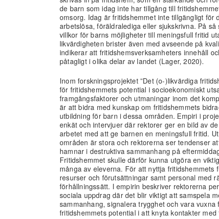
de barn som idag inte har tillgång till fritidshem
omsorg. Idag är fritidshemmet inte tillgängligt för 
arbetslösa, föräldralediga eller sjukskrivna. På så
villkor för barns möjligheter till meningsfull fritid 
likvärdigheten brister även med avseende på kvali
indikerar att fritidshemsverksamheters innehåll o
påtagligt i olika delar av landet (Lager, 2020).
Inom forskningsprojektet ”Det (o-)likvärdiga fritid
för fritidshemmets potential i socioekonomiskt uts
framgångsfaktorer och utmaningar inom det kompe
är att bidra med kunskap om fritidshemmets bidrag 
utbildning för barn i dessa områden. Empiri i proje
enkät och intervjuer där rektorer ger en bild av de 
arbetet med att ge barnen en meningsfull fritid. 
områden är stora och rektorerna ser tendenser att
hamnar i destruktiva sammanhang på eftermiddaga
Fritidshemmet skulle därför kunna utgöra en vikti
många av eleverna. För att nyttja fritidshemmets fu
resurser och förutsättningar samt personal med rä
förhållningssätt. I empirin beskriver rektorerna pe
sociala uppdrag där det blir viktigt att samspela m
sammanhang, signalera trygghet och vara vuxna fö
fritidshemmets potential i att knyta kontakter med