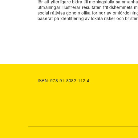
för att ytterligare bidra till meningsfulla sammanh
utmaningar illustrerar resultaten fritidshemmets möjl
social rättvisa genom olika former av omfördelni
baserat på identifiering av lokala risker och brister 
ISBN: 978-91-8082-112-4