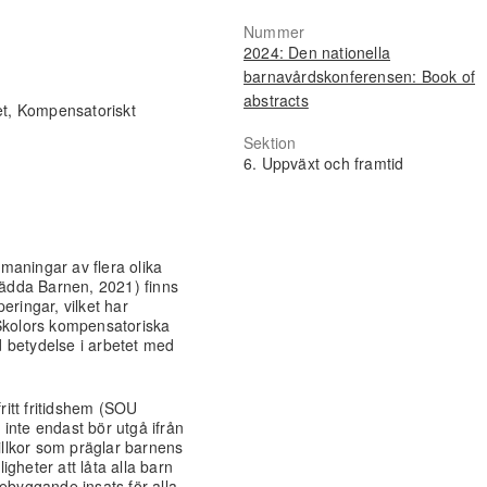
Nummer
2024: Den nationella
barnavårdskonferensen: Book of
abstracts
et, Kompensatoriskt
Sektion
6. Uppväxt och framtid
maningar av flera olika
ädda Barnen, 2021) finns
peringar, vilket har
kolors kompensatoriska
 betydelse i arbetet med
fritt fritidshem (SOU
inte endast bör utgå ifrån
villkor som präglar barnens
ligheter att låta alla barn
rebyggande insats för alla