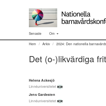
Senaste
Om
Hem
/
Arkiv
/
2024: Den nationella barnavård
Det (o-)likvärdiga f
Helena Ackesjö
Linnéuniversitetet
Jens Gardesten
Linnéuniversitetet