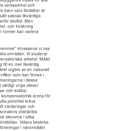
mets verksamhet och
de barn vars föräldrar är
 sätt saknas likvärdiga
utanför skoltid. Men
tet, och forskning
ch former kan variera
shemmet” intresserar vi oss
atta områden. Vi studerar
nsatoriska arbetet. Målet
till en mer likvärdig
ktet utgörs av en nationell
villkor som kan finnas i
Utmaningarna i dessa
 väldigt unga elever
r och kvällar.
g kompensatorisk arena för
lla potential krävs
tt värderingar och
rsonalens utsträckta
ed eleverna i olika
rebilder. Vidare beskrivs
 föreningar i närområdet