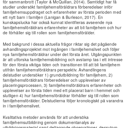
för sammanbrott (Taylor & McQuillan, 2014). Samtidigt har få
studier undersökt familjehemsföräldrars förberedelser inför
familjehemsuppdraget och erfarenheter av första perioden med
ett nytt barn i familjen (Lanigan & Burleson, 2017). En
kunskapslucka har också kunnat identifieras avseende nya
familjehemsföräldrars erfarenheter av att bli familjehem och hur
de förhåller sig till rollen som familjehemsförälder.
Med bakgrund i dessa aktuella frågor riktar sig det pågående
avhandlingsprojektet mot ingången i familjehemslivet och följer
nya familjehemsföräldrar under det första året. Utgångspunkten
är att utforska familjehemsbildning och avstamp tas i ett intresse
för den första viktiga tiden och transitionen till att bli familjehem
utifrån familjehemsföräldrars perspektiv. Avhandlingens
delstudier undersöker 1) grundutbildning för familjehem, 2)
familjehemsföräldrars förberedelser och upplevelser av
placeringsprocessen, 3) familjehemsföräldrars erfarenheter och
upplevelser av första tiden med ett placerat barn i hemmet och
slutligen 4) hur familjehemsföräldrar förhåller sig till rollen som
familjehemsförälder. Delstudierna följer kronologiskt på varandra
in i familjehemslivet.
Kvalitativa metoder används för att undersöka
familjehemsutbildning genom dokumentanalys av
utbildningsmaterial samt deltagande observationer, dessutom