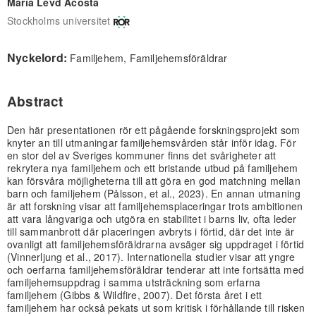
Maria Levd Acosta
Stockholms universitet
Nyckelord:
Familjehem, Familjehemsföräldrar
Abstract
Den här presentationen rör ett pågående forskningsprojekt som
knyter an till utmaningar familjehemsvården står inför idag. För
en stor del av Sveriges kommuner finns det svårigheter att
rekrytera nya familjehem och ett bristande utbud på familjehem
kan försvåra möjligheterna till att göra en god matchning mellan
barn och familjehem (Pålsson, et al., 2023). En annan utmaning
är att forskning visar att familjehemsplaceringar trots ambitionen
att vara långvariga och utgöra en stabilitet i barns liv, ofta leder
till sammanbrott där placeringen avbryts i förtid, där det inte är
ovanligt att familjehemsföräldrarna avsäger sig uppdraget i förtid
(Vinnerljung et al., 2017). Internationella studier visar att yngre
och oerfarna familjehemsföräldrar tenderar att inte fortsätta med
familjehemsuppdrag i samma utsträckning som erfarna
familjehem (Gibbs & Wildfire, 2007). Det första året i ett
familjehem har också pekats ut som kritisk i förhållande till risken