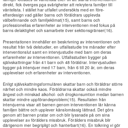
direkt, fick överges pga svårigheter att rekrytera familjer till
väntelista. I stället har utfallet undersökts med en före-
efterdesign vad gäller barns och föräldrars upplevda
välbefinnande och familjeklimat(15), samt barns och
professionellas erfarenheter av interventionen med fokus på
barns delaktighet och samarbete över sektionsgränser(16).
Presentationen innehåller en beskrivning av interventionen och
resultat från två delstudier, en utfallsstudie tre månader efter
interventionslut samt en intervjustudie med barn om deras
erfarenheter av interventionen. Utfallsstudien bygger på
självskattningar från 41 barn och 48 föräldrar. Intervjustudien
bygger på intervjuer med 17 barn, från 6 till 20 år, om deras
upplevelser och erfarenheter av interventionen.
Enligt självskattningsformulären skattar barn och föräldrar större
närhet och mindre kaos. Föräldrarna skattar också mindre
ångest och minskad alkohol- och drogkonsumtion medan barnen
skattar mindre uppförandeproblem(15). Resultaten från
intervjuerna visar att barnen genom interventionen lär känna
familjen bättre och upplever känslomässig lättnad. Det görs
genom att barnen pratar om och blir lyssnade på om sina
upplevelser av förälders missbruk. Förälders missbruk blir
därigenom mer begripligt och hanterbart(16). En tolkning vi gör