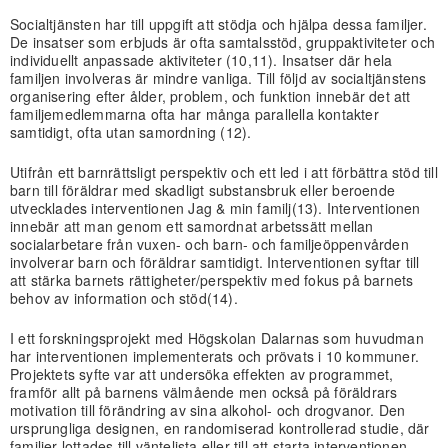
Socialtjänsten har till uppgift att stödja och hjälpa dessa familjer.
De insatser som erbjuds är ofta samtalsstöd, gruppaktiviteter och
individuellt anpassade aktiviteter (10,11). Insatser där hela
familjen involveras är mindre vanliga. Till följd av socialtjänstens
organisering efter ålder, problem, och funktion innebär det att
familjemedlemmarna ofta har många parallella kontakter
samtidigt, ofta utan samordning (12).
Utifrån ett barnrättsligt perspektiv och ett led i att förbättra stöd till
barn till föräldrar med skadligt substansbruk eller beroende
utvecklades interventionen Jag & min familj(13). Interventionen
innebär att man genom ett samordnat arbetssätt mellan
socialarbetare från vuxen- och barn- och familjeöppenvården
involverar barn och föräldrar samtidigt. Interventionen syftar till
att stärka barnets rättigheter/perspektiv med fokus på barnets
behov av information och stöd(14).
I ett forskningsprojekt med Högskolan Dalarnas som huvudman
har interventionen implementerats och prövats i 10 kommuner.
Projektets syfte var att undersöka effekten av programmet,
framför allt på barnens välmående men också på föräldrars
motivation till förändring av sina alkohol- och drogvanor. Den
ursprungliga designen, en randomiserad kontrollerad studie, där
familjer lottades till väntelista eller till att starta interventionen