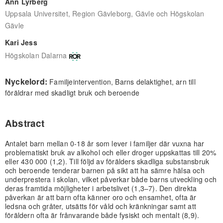
Ann Lyrberg
Uppsala Universitet, Region Gävleborg, Gävle och Högskolan
Gävle
Kari Jess
Högskolan Dalarna
Nyckelord:
Familjeintervention, Barns delaktighet, arn till
föräldrar med skadligt bruk och beroende
Abstract
Antalet barn mellan 0-18 år som lever i familjer där vuxna har
problematiskt bruk av alkohol och eller droger uppskattas till 20%
eller 430 000 (1,2). Till följd av förälders skadliga substansbruk
och beroende tenderar barnen på sikt att ha sämre hälsa och
underprestera i skolan, vilket påverkar både barns utveckling och
deras framtida möjligheter i arbetslivet (1,3–7). Den direkta
påverkan är att barn ofta känner oro och ensamhet, ofta är
ledsna och gråter, utsätts för våld och kränkningar samt att
föräldern ofta är frånvarande både fysiskt och mentalt (8,9).