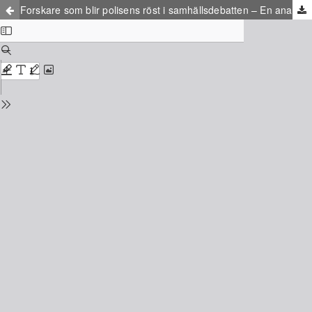
Forskare som blir polisens röst i samhällsdebatten – En analys av hur polisens strävan att skydda sitt renommé kan påverka forskares agerande