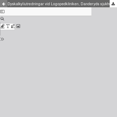
Dyskalkyliutredningar vid Logopedkliniken, Danderyds sjukhus - en lägesbeskrivning av remittering, utredning och diagnostik