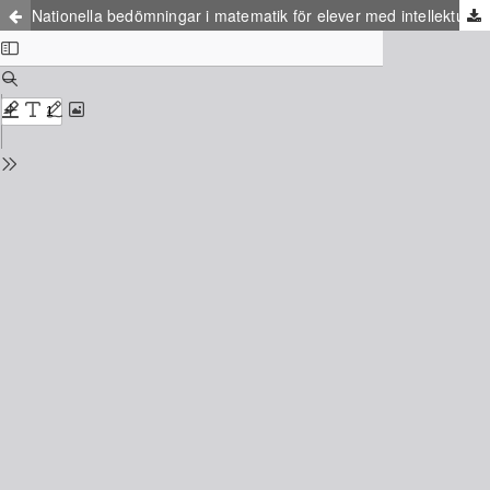
Nationella bedömningar i matematik för elever med intellektuell funktionsnedsättning – lärares arbete i praktiken