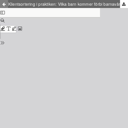
Klientsortering i praktiken: Vilka barn kommer förbi barnavårdens grindvakter och vad får de för insatser?