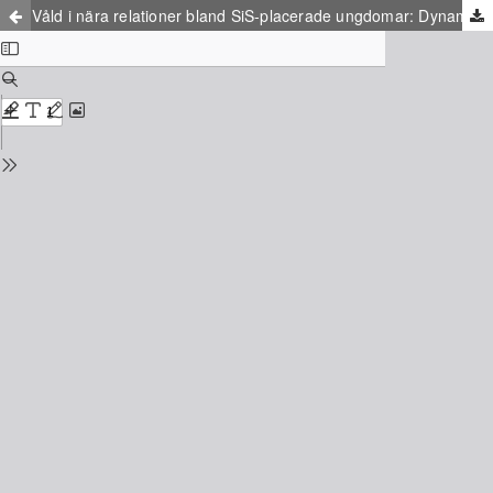
Våld i nära relationer bland SiS-placerade ungdomar: Dynamiken mellan egna beteendeproblem och att vara offer för våld