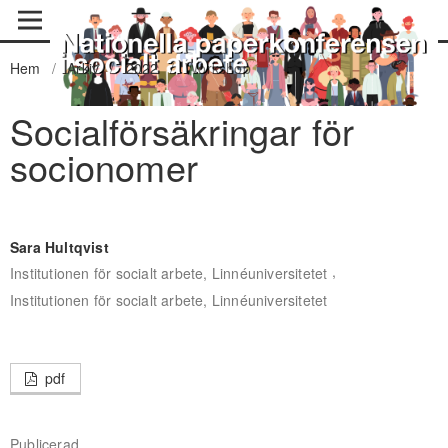
Hem
/
Arkiv
/
2022
/
Workshop
Socialförsäkringar för
socionomer
Sara Hultqvist
,
Institutionen för socialt arbete, Linnéuniversitetet
Institutionen för socialt arbete, Linnéuniversitetet
pdf
Publicerad