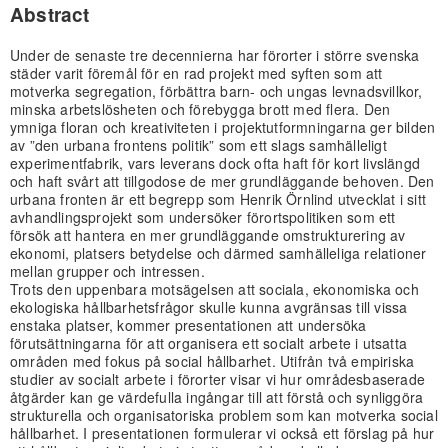
Abstract
Under de senaste tre decennierna har förorter i större svenska
städer varit föremål för en rad projekt med syften som att
motverka segregation, förbättra barn- och ungas levnadsvillkor,
minska arbetslösheten och förebygga brott med flera. Den
ymniga floran och kreativiteten i projektutformningarna ger bilden
av ”den urbana frontens politik” som ett slags samhälleligt
experimentfabrik, vars leverans dock ofta haft för kort livslängd
och haft svårt att tillgodose de mer grundläggande behoven. Den
urbana fronten är ett begrepp som Henrik Örnlind utvecklat i sitt
avhandlingsprojekt som undersöker förortspolitiken som ett
försök att hantera en mer grundläggande omstrukturering av
ekonomi, platsers betydelse och därmed samhälleliga relationer
mellan grupper och intressen.
Trots den uppenbara motsägelsen att sociala, ekonomiska och
ekologiska hållbarhetsfrågor skulle kunna avgränsas till vissa
enstaka platser, kommer presentationen att undersöka
förutsättningarna för att organisera ett socialt arbete i utsatta
områden med fokus på social hållbarhet. Utifrån två empiriska
studier av socialt arbete i förorter visar vi hur områdesbaserade
åtgärder kan ge värdefulla ingångar till att förstå och synliggöra
strukturella och organisatoriska problem som kan motverka social
hållbarhet. I presentationen formulerar vi också ett förslag på hur