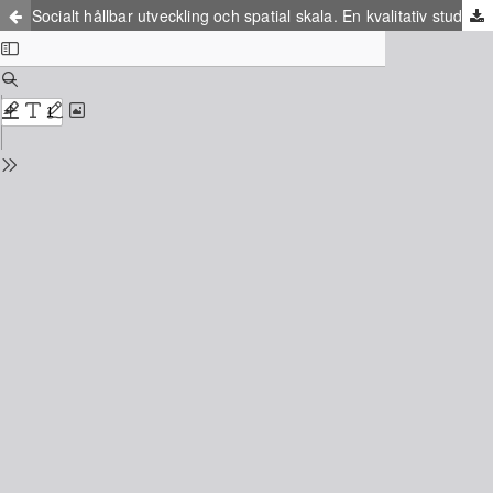
Socialt hållbar utveckling och spatial skala. En kvalitativ studie av ett bostadsområde definierat som riskområde för negativ social utveckling