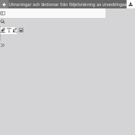
Utmaningar och lärdomar från följeforskning av utvecklingsarbete för barn och ungas välbefinnande