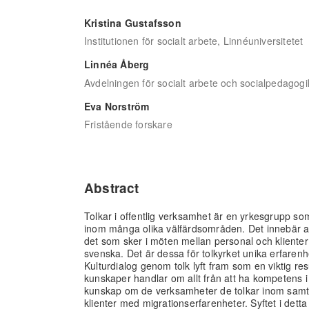
Kristina Gustafsson
Institutionen för socialt arbete, Linnéuniversitetet
Linnéa Åberg
Avdelningen för socialt arbete och socialpedagogi
Eva Norström
Fristående forskare
Abstract
Tolkar i offentlig verksamhet är en yrkesgrupp so
inom många olika välfärdsområden. Det innebär att to
det som sker i möten mellan personal och kliente
svenska. Det är dessa för tolkyrket unika erfaren
Kulturdialog genom tolk lyft fram som en viktig res
kunskaper handlar om allt från att ha kompetens i at
kunskap om de verksamheter de tolkar inom samt 
klienter med migrationserfarenheter. Syftet i detta