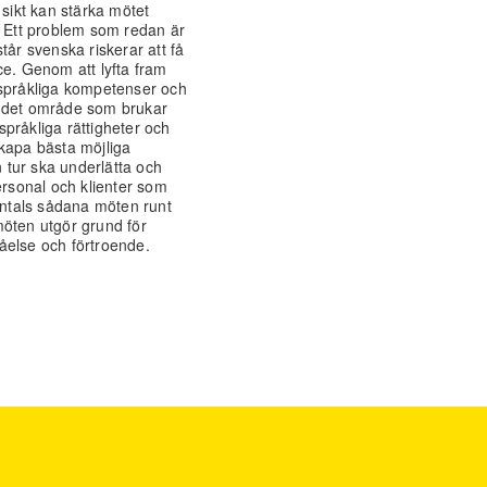
 sikt kan stärka mötet
. Ett problem som redan är
rstår svenska riskerar att få
ce. Genom att lyfta fram
ur språkliga kompetenser och
r det område som brukar
pråkliga rättigheter och
skapa bästa möjliga
n tur ska underlätta och
ersonal och klienter som
sentals sådana möten runt
möten utgör grund för
åelse och förtroende.