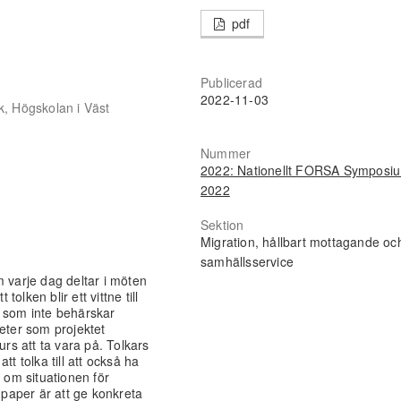
pdf
Publicerad
2022-11-03
k, Högskolan i Väst
Nummer
2022: Nationellt FORSA Symposi
2022
Sektion
Migration, hållbart mottagande oc
samhällsservice
m varje dag deltar i möten
lken blir ett vittne till
r som inte behärskar
heter som projektet
urs att ta vara på. Tolkars
t tolka till att också ha
om situationen för
 paper är att ge konkreta