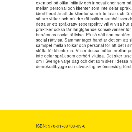
exempel på olika initiativ och innovationer som på
mellan personal och klienter som inte delar språk
identifierat är att de klienter som inte talar och fö
sämre villkor och mindre rättssäker samhällsservi
detta ur ett språkrättviseperspektiv vill vi visa h
praktiker också får långtgående konsekvenser fö
benämnas social rättvisa. På så sätt sammanförs s
social rättvisa. Sammantaget handlar det om att 
samspel mellan tolkar och personal för att det i si
stötta för klienterna. Vi ser dessa möten mellan p
inte delar språk som oerhört viktiga. Det sker tu
om i Sverige varje dag och det som sker i dessa 
demokratibygge och utveckling av ömsesidig först
ISBN: 978-91-89709-09-6