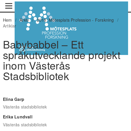
Hem
/
Arkiv
/
2018: Mötesplats Profession - Forskning
/
Artiklar
Babybabbel – Ett
språkutvecklande projekt
inom Västerås
Stadsbibliotek
Elina Garp
Västerås stadsbibliotek
Erika Lundvall
Västerås stadsbibliotek