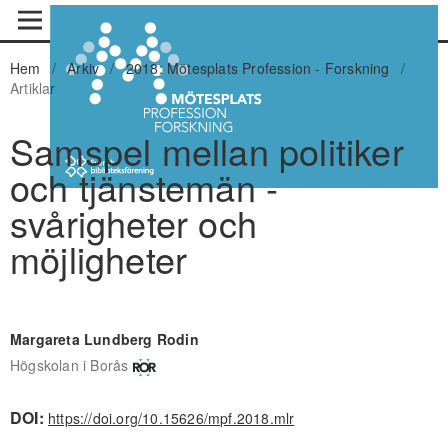
Hem
/
Arkiv
/
2018: Mötesplats Profession - Forskning
/
Artiklar
Samspel mellan politiker
och tjänstemän -
svårigheter och
möjligheter
Margareta Lundberg Rodin
Högskolan i Borås
DOI:
https://doi.org/10.15626/mpf.2018.mlr